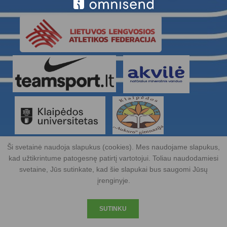
Ši svetainė naudoja slapukus (cookies). Mes naudojame slapukus,
kad užtikrintume patogesnę patirtį vartotojui. Toliau naudodamiesi
svetaine, Jūs sutinkate, kad šie slapukai bus saugomi Jūsų
įrenginyje.
© 2015 | Visos teisės saugomos | Lengvosios atletikos mokykla |
Klaipėda
SUTINKU