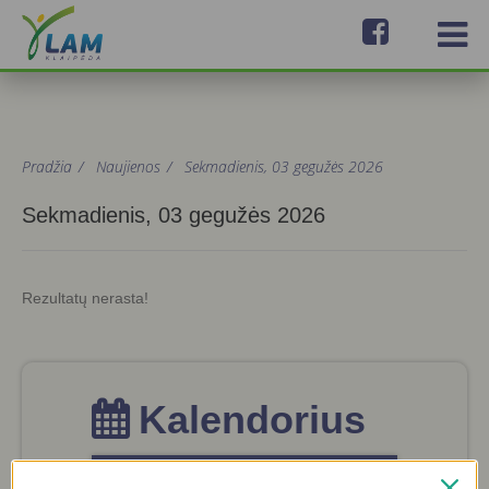
Pradžia
/
Naujienos
/
Sekmadienis, 03 gegužės 2026
Sekmadienis, 03 gegužės 2026
Rezultatų nerasta!
Kalendorius
Gegužė 2026
«
»