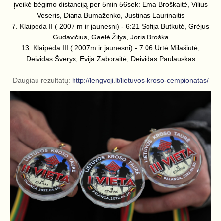
įveikė bėgimo distanciją per 5min 56sek: Ema Broškaitė, Vilius
Veseris, Diana Bumaženko, Justinas Laurinaitis
7. Klaipėda II ( 2007 m ir jaunesni) - 6:21 Sofija Butkutė, Grėjus
Gudavičius, Gaelė Žilys, Joris Broška
13. Klaipėda III ( 2007m ir jaunesni) - 7:06 Urtė Milašiūtė,
Deividas Šverys, Evija Zaboraitė, Deividas Paulauskas
Daugiau rezultatų:
http://lengvoji.lt/lietuvos-kroso-cempionatas/