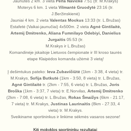
Jaunutės 2 km. 3 vieta
Perla Navickė
7:51 (tr. M.Krakys)
Moterys 6 km. 1 vieta
Vilmantė Gruodytė
23:16 (tr.
J.Beržinskienė)
Jauniai 4 km. 2 vieta
Valentas Mockus
13:33 (tr. L.Bružas)
Estafetė (Vaikai-jaunučiai) 4x500m. 2 vieta
Agnė Gintilaitė,
Artemij Dmitrenko, Aliana Fumnilayo Odebiyi, Danielius
Jurgaitis
05:53 (tr.
M.Krakys ir L.Bružas)
Komandinėje įskaitoje Lietuvos čempionate ir III kroso taurės
etape Klaipėdos komanda užėmė 3 vietą!
Į dešimtukus pateko:
Ieva Zubavičiūtė
(1km - 3:38, 4 vieta) tr.
M.Krakys,
Sofija Butkutė
(1km - 3:50, 8 vieta) tr. L.Bružas,
Agnė Gintilaitė
tr. (2km - 7:55, 6 vieta) tr. L.Bružas,
Joris
Broška
(1km - 3:37, 7 vieta) tr. E.Norvilas,
Artemij Dmitrenko
(2km - 7:08, 6 vieta) tr. L.Bružas,
Rokas Šmaižys
(6km - 21:17,
7 vieta) tr. M.Krakys,
Justinas Laurinaitis
(8km - 27:33, 4
vieta) tr. M.Krakys.
Sveikiname sportininkus ir linkime sėkmės vasaros sezone!
Kiti mokyklos sportininkų rezultatai: