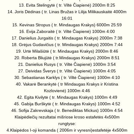
13. Evita Stelingytė ( tr. Viltė Čiapienė) 2000m 8:25
14. Joris Dėdinas ( tr. Linas Bružas ir Lilija Milikauskaitė 4000m
16:01
15. Kevinas Stropus ( tr. Mindaugas Krakys) 6000m 25:59
16. Evija Zaboraitė ( tr. Viltė Čiapienė) 1000m 4:00
17. Danielius Jurgaitis ( tr. Mindaugas Krakys) 2000m 7:38
18. Grėjus Gudavičius ( tr. Mindaugas Krakys) 2000m 7:44
19. Urtė Milašiūtė ( tr. Mindaugas Krakys) 2000m 8:46
20. Roberta Bliujūtė ( tr.Mindaugas Krakys) 2000m 8:51
21. Danielius Rusys ( tr. Viltė Čiapienė) 1000m 3:54
27. Deividas Šverys ( tr. Viltė Čiapienė) 1000m 4:05
30. Sebastianas Karklys ( tr. Viltė Čiapienė) 1000m 4:10
40. Vakarė Berankytė ( tr Mindaugas Krakys ir Kristina
Kozlovienė) 1000m 4:46
42. Egita Kivilytė ( tr. Mindaugas Krakys) 1000m 4:49
45. Gabija Burškytė ( tr. Mindaugas Krakys) 1000m 4:52
46. Sofija Zakrevskaja ( tr. Benediktas Mickus) 1000m 4:54
Klaipėdiečių rezultatai mišriose kroso estafetės 4x500m
rungtyse:
4.Klaipėdos I-oji komanda ( 2006m ir vyresni)estafetėje 4x500m