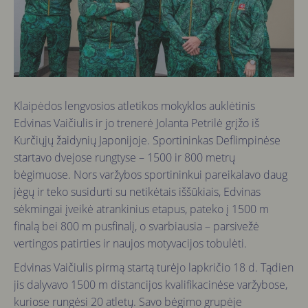
Klaipėdos lengvosios atletikos mokyklos auklėtinis
Edvinas Vaičiulis ir jo trenerė Jolanta Petrilė grįžo iš
Kurčiųjų žaidynių Japonijoje. Sportininkas Deflimpinėse
startavo dvejose rungtyse – 1500 ir 800 metrų
bėgimuose. Nors varžybos sportininkui pareikalavo daug
jėgų ir teko susidurti su netikėtais iššūkiais, Edvinas
sėkmingai įveikė atrankinius etapus, pateko į 1500 m
finalą bei 800 m pusfinalį, o svarbiausia – parsivežė
vertingos patirties ir naujos motyvacijos tobulėti.
Edvinas Vaičiulis pirmą startą turėjo lapkričio 18 d. Tądien
jis dalyvavo 1500 m distancijos kvalifikacinėse varžybose,
kuriose rungėsi 20 atletų. Savo bėgimo grupėje