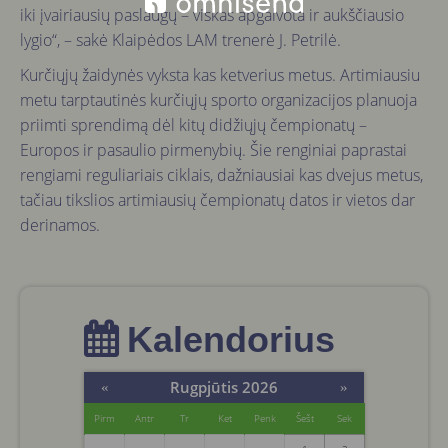
iki įvairiausių paslaugų – viskas apgalvota ir aukščiausio
lygio“, – sakė Klaipėdos LAM trenerė J. Petrilė.
Kurčiųjų žaidynės vyksta kas ketverius metus. Artimiausiu
metu tarptautinės kurčiųjų sporto organizacijos planuoja
priimti sprendimą dėl kitų didžiųjų čempionatų –
Europos ir pasaulio pirmenybių. Šie renginiai paprastai
rengiami reguliariais ciklais, dažniausiai kas dvejus metus,
tačiau tikslios artimiausių čempionatų datos ir vietos dar
derinamos.
Kalendorius
Rugpjūtis 2026
«
»
Pirm
Antr
Tr
Ket
Penk
Šešt
Sek