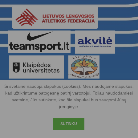
Ši svetainė naudoja slapukus (cookies). Mes naudojame slapukus,
kad užtikrintume patogesnę patirtį vartotojui. Toliau naudodamiesi
svetaine, Jūs sutinkate, kad šie slapukai bus saugomi Jūsų
įrenginyje.
© 2015 | Visos teisės saugomos | Lengvosios atletikos mokykla |
Klaipėda
SUTINKU