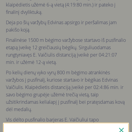
klaipėdietis užėmė 6-ą vietą (4:19:80 min.) ir pateko į
finalinį dvyliktuką.
Deja po šių varžybų Edvinas apsirgo ir peršalimas jam
pakišo koją.
Finalinėse 1500 m bėgimo varžybose startavo iš pusfinalio
etapą įveikę 12 greičiausių bėgikų. Sirguliuodamas
rungtyniavęs E. Vaičiulis distanciją įveikė per 04:21:07
min. ir užėmė 12-ą vietą.
Po kelių dienų vyko vyrų 800 m bėgimo atrankinės
varžybos į pusfinalį, kuriose startavo ir bėgikas Edvinas
Vaičiulis. Klaipėdietis distanciją įveikė per 02:4:86 min. ir
savo bėgimo grupėje užėmė trečią vietą, taip
užsitikrindamas kelialapį į pusfinalį bei pratęsdamas kovą
dėl medalių.
Vis dėlto pusfinalio barjeras E. Vaičiuliui tapo
paskutiniuoju. Lapkričio 22 d. surengtose vyrų 800 m