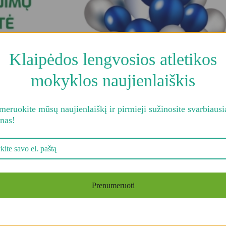
Administracinė in
Planavimo dokum
Pranešėjų apsaug
Klaipėdos lengvosios atletikos
kanalas
mokyklos naujienlaiškis
eruokite mūsų naujienlaiškį ir pirmieji sužinosite svarbiausi
enas!
Prenumeruoti
namuose (S. Daukanto g. 24)
vyks iškilminga Klaipėdos lengvosi
.