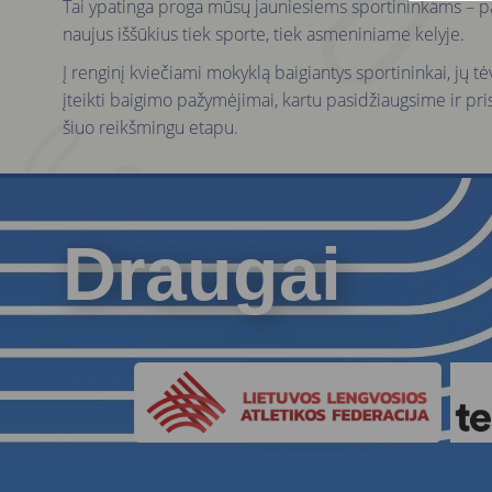
Tai ypatinga proga mūsų jauniesiems sportininkams – paž
naujus iššūkius tiek sporte, tiek asmeniniame kelyje.
Į renginį kviečiami mokyklą baigiantys sportininkai, jų t
įteikti baigimo pažymėjimai, kartu pasidžiaugsime ir pri
šiuo reikšmingu etapu.
Draugai