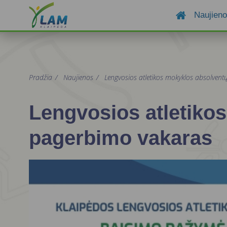
Naujien
Pradžia
/
Naujienos
/
Lengvosios atletikos mokyklos absolven
Lengvosios atletiko
pagerbimo vakaras