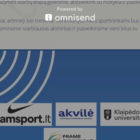
ymėti svarbų etapą gyvenime, atsisveikinti su mokykla ir pasitik
ėvai, artimieji bei treneriai. Ceremonijos metu sportininkams bus
siminsime svarbiausias akimirkas ir pasveikinsime vieni kitus su