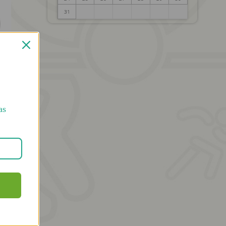
formacija
31
entai
a. Vidinis
as
os