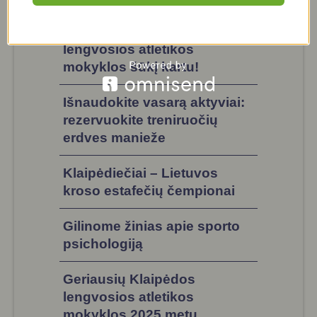
Sukurkime Klaipėdos
lengvosios atletikos
mokyklos šūkį kartu!
Išnaudokite vasarą aktyviai:
rezervuokite treniruočių
erdves manieže
Klaipėdiečiai – Lietuvos
kroso estafečių čempionai
Gilinome žinias apie sporto
psichologiją
Geriausių Klaipėdos
lengvosios atletikos
mokyklos 2025 metų