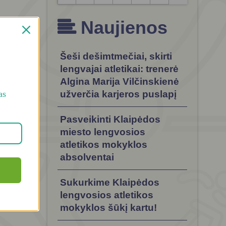
formacija
Naujienos
entai
a. Vidinis
Šeši dešimtmečiai, skirti
lengvajai atletikai: trenerė
Algina Marija Vilčinskienė
as
užverčia karjeros puslapį
Pasveikinti Klaipėdos
miesto lengvosios
atletikos mokyklos
absolventai
Sukurkime Klaipėdos
lengvosios atletikos
mokyklos šūkį kartu!