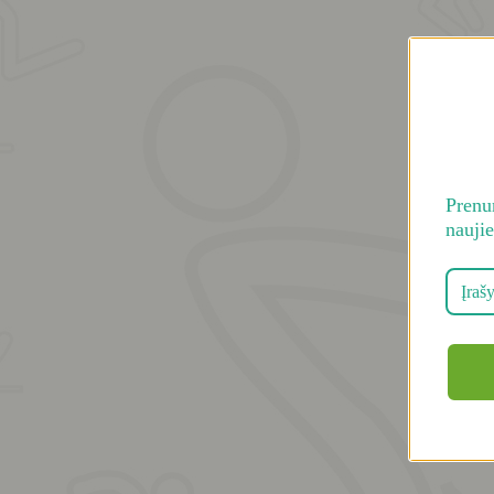
Prenum
nauji