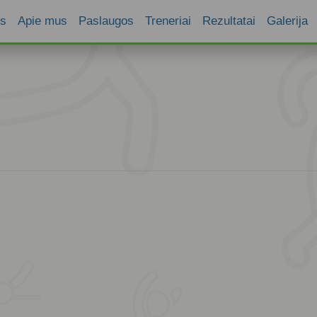
os
Apie mus
Paslaugos
Treneriai
Rezultatai
Galerija
Apie mokyklą
Neformalusis ugdymas
Struktūra
Veiklos dokumentai
Treniruoklių salė
Mokyklos nuostat
Finansinės ataskaitos
Sporto salė
Darbo tvarkos tai
Veiklos ataskaitos
Arenos nuoma
Darbo užmokesči
Viešieji pirkimai
Treniruočių tvarkaraštis
Privatumo politik
Naudingos nuorodos
Asmens duomenų
Vaizdo stebėjimo 
kontrolės taisyklė
Korupcijos preven