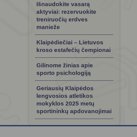
Išnaudokite vasarą
aktyviai: rezervuokite
treniruočių erdves
manieže
Klaipėdiečiai – Lietuvos
kroso estafečių čempionai
Gilinome žinias apie
sporto psichologiją
Geriausių Klaipėdos
lengvosios atletikos
mokyklos 2025 metų
sportininkų apdovanojimai