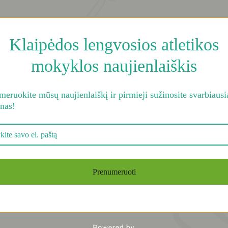
Administracinė in
Planavimo dokum
Klaipėdos lengvosios atletikos
Pranešėjų apsaug
kanalas
mokyklos naujienlaiškis
eruokite mūsų naujienlaiškį ir pirmieji sužinosite svarbiausi
enas!
Prenumeruoti